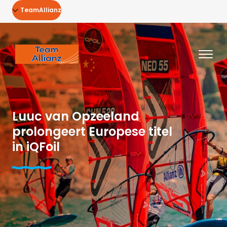
TeamAllianz
Luuc van Opzeeland
prolongeert Europese titel
in iQFoil