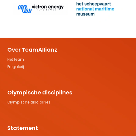
Over TeamAllianz
Het team
Eregalerij
Olympische disciplines
Olympische disciplines
Statement